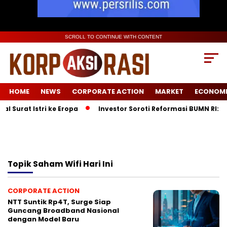
SCROLL TO CONTINUE WITH CONTENT
HOME
NEWS
CORPORATE ACTION
MARKET
ECONOM
 Surat Istri ke Eropa
Investor Soroti Reformasi BUMN RI: P
Topik
Saham Wifi Hari Ini
CORPORATE ACTION
NTT Suntik Rp4T, Surge Siap
Guncang Broadband Nasional
dengan Model Baru