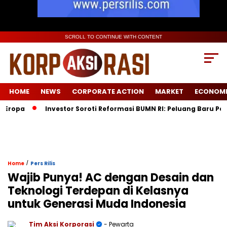
SCROLL TO CONTINUE WITH CONTENT
HOME
NEWS
CORPORATE ACTION
MARKET
ECONOM
opa
Investor Soroti Reformasi BUMN RI: Peluang Baru Pasca
/
Home
Pers Rilis
Wajib Punya! AC dengan Desain dan
Teknologi Terdepan di Kelasnya
untuk Generasi Muda Indonesia
Tim Aksi Korporasi
- Pewarta