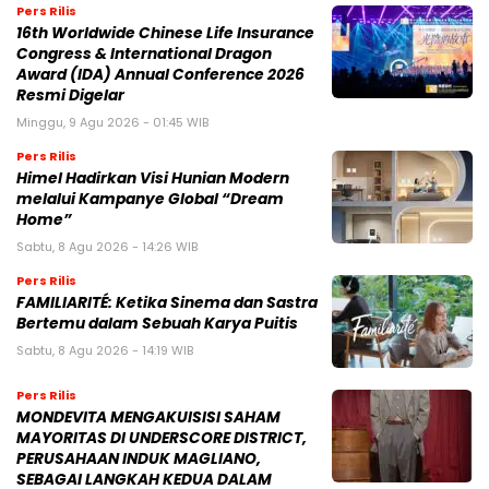
Pers Rilis
16th Worldwide Chinese Life Insurance
Congress & International Dragon
Award (IDA) Annual Conference 2026
Resmi Digelar
Minggu, 9 Agu 2026 - 01:45 WIB
Pers Rilis
Himel Hadirkan Visi Hunian Modern
melalui Kampanye Global “Dream
Home”
Sabtu, 8 Agu 2026 - 14:26 WIB
Pers Rilis
FAMILIARITÉ: Ketika Sinema dan Sastra
Bertemu dalam Sebuah Karya Puitis
Sabtu, 8 Agu 2026 - 14:19 WIB
Pers Rilis
MONDEVITA MENGAKUISISI SAHAM
MAYORITAS DI UNDERSCORE DISTRICT,
PERUSAHAAN INDUK MAGLIANO,
SEBAGAI LANGKAH KEDUA DALAM