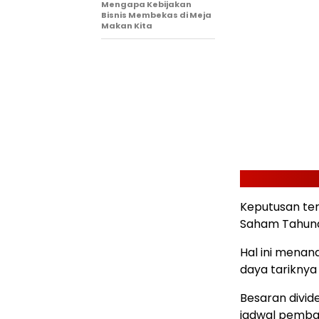
Mengapa Kebijakan
Bisnis Membekas di Meja
Makan Kita
Keputusan t
Saham Tahunan
Hal ini mena
daya tariknya d
Besaran divid
jadwal pembay