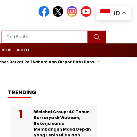
ID
 RILIS
VIDEO
kat Reli Saham dan Ekspor Batu Bara
Purbaya Maju Lagi! LP
TRENDING
Weichai Group: 40 Tahun
Berkarya di Vietnam,
Bekerja sama
Membangun Masa Depan
yang Lebih Hijau dan