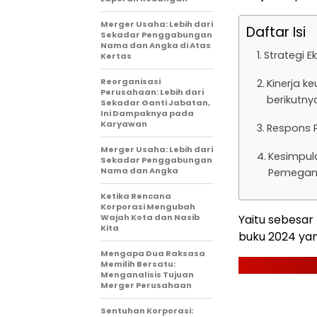
Merger Usaha: Lebih dari
Daftar Isi
Sekadar Penggabungan
Nama dan Angka di Atas
Strategi E
Kertas
Reorganisasi
Kinerja 
Perusahaan: Lebih dari
berikutny
Sekadar Ganti Jabatan,
Ini Dampaknya pada
Karyawan
Respons P
Merger Usaha: Lebih dari
Kesimpul
Sekadar Penggabungan
Nama dan Angka
Pemegan
Ketika Rencana
Korporasi Mengubah
Wajah Kota dan Nasib
Yaitu sebesar 
Kita
buku 2024 yan
Mengapa Dua Raksasa
Memilih Bersatu:
Menganalisis Tujuan
Merger Perusahaan
Sentuhan Korporasi: