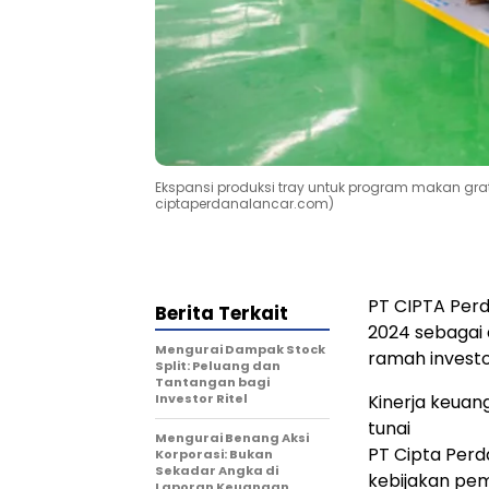
Ekspansi produksi tray untuk program makan grati
ciptaperdanalancar.com)
PT CIPTA Perd
Berita Terkait
2024 sebagai 
Mengurai Dampak Stock
ramah invest
Split: Peluang dan
Tantangan bagi
Investor Ritel
Kinerja keua
tunai
Mengurai Benang Aksi
PT Cipta Per
Korporasi: Bukan
Sekadar Angka di
kebijakan pem
Laporan Keuangan