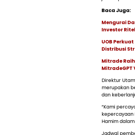
Baca Juga:
Mengurai Da
Investor Rite
UOB Perkuat
Distribusi St
Mitrade Raih
MitradeGPT V
Direktur Utam
merupakan be
dan keberlanj
“Kami percay
kepercayaan i
Hamim dalam 
Jadwal pembag