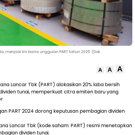
s, menjadi lini bisnis unggulan PART tahun 2025. (Dok.
A
A
A
ana Lancar Tbk (PART) alokasikan 20% laba bersih
dividen tunai, memperkuat citra emiten baru yang
or
ngan PART 2024 dorong keputusan pembagian dividen
dana Lancar Tbk (kode saham: PART) resmi menetapkan
bagian dividen tunai.