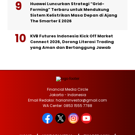
Huawei Luncurkan Strategi “Grid-
Forming” Terbaru untuk Mendukung
Sistem Kelistrikan Masa Depan di Ajang
The Smarter E 2026
KVB Futures Indonesia Kick Off Market
Connect 2026, Dorong Literasi Trading
yang Aman dan Bertanggung Jawab
Financial Media Circle
Jakarta - Indonesia
Email Redaksi: harianinvestor@gmail.com
WA Center: 0853 1555 7788