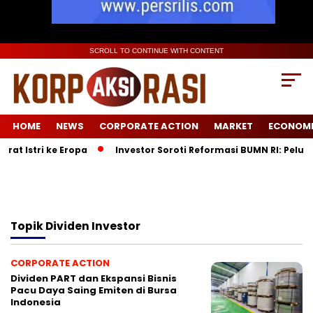
SCROLL TO CONTINUE WITH CONTENT
HOME
NEWS
CORPORATE ACTION
MARKET
ECONOM
at Istri ke Eropa
Investor Soroti Reformasi BUMN RI: Pelua
Topik
Dividen Investor
CORPORATE ACTION
Dividen PART dan Ekspansi Bisnis
Pacu Daya Saing Emiten di Bursa
Indonesia