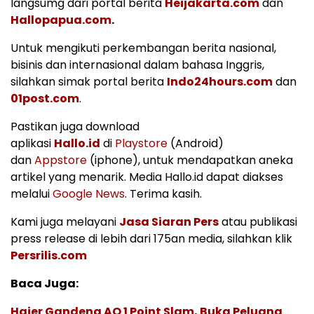
langsumg dari portal berita
Heijakarta.com
dan
Hallopapua.com
.
Untuk mengikuti perkembangan berita nasional,
bisinis dan internasional dalam bahasa Inggris,
silahkan simak portal berita
Indo24hours.com
dan
01post.com
.
Pastikan juga download
aplikasi
Hallo.id
di
Playstore
(Android)
dan
Appstore
(iphone), untuk mendapatkan aneka
artikel yang menarik. Media Hallo.id dapat diakses
melalui
Google News
. Terima kasih.
Kami juga melayani
Jasa Siaran Pers
atau publikasi
press release di lebih dari 175an media, silahkan klik
Persrilis.com
Baca Juga:
Haier Gandeng AO 1 Point Slam, Buka Peluang