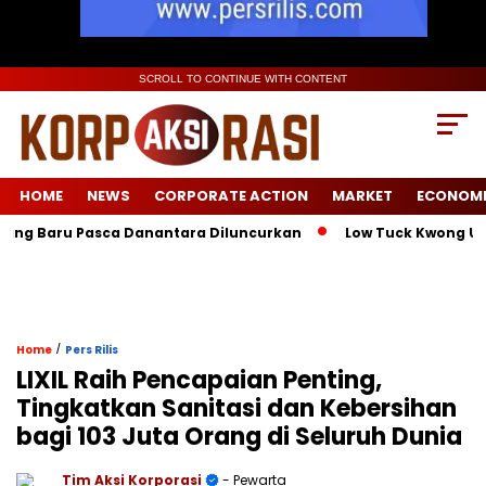
SCROLL TO CONTINUE WITH CONTENT
HOME
NEWS
CORPORATE ACTION
MARKET
ECONOM
aru Pasca Danantara Diluncurkan
Low Tuck Kwong Unggul di 
/
Home
Pers Rilis
LIXIL Raih Pencapaian Penting,
Tingkatkan Sanitasi dan Kebersihan
bagi 103 Juta Orang di Seluruh Dunia
Tim Aksi Korporasi
- Pewarta