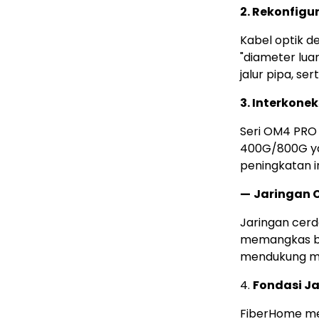
2. Rekonfigu
Kabel optik de
"diameter lu
jalur pipa, se
3. Interkone
Seri OM4 PRO
400G/800G ya
peningkatan in
—
Jaringan 
Jaringan cerd
memangkas bia
mendukung mod
4.
Fondasi Ja
FiberHome men