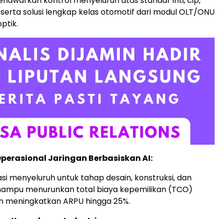
awarkan kontrol menyeluruh atas standar inti, cip,
 serta solusi lengkap kelas otomotif dari modul OLT/ONU
ptik.
 Operasional Jaringan Berbasiskan AI:
isasi menyeluruh untuk tahap desain, konstruksi, dan
mampu menurunkan total biaya kepemilikan (TCO)
an meningkatkan ARPU hingga 25%.