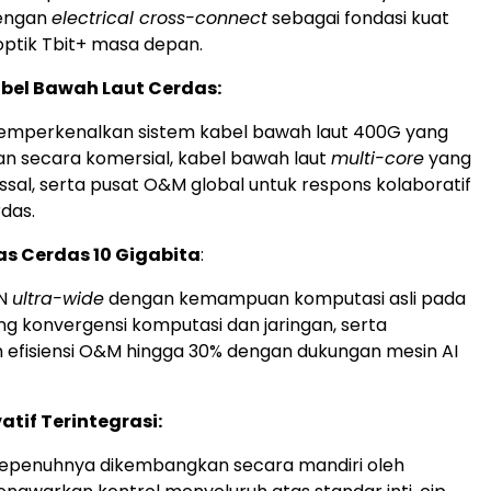
dengan
electrical cross-connect
sebagai fondasi kuat
 optik Tbit+ masa depan.
Kabel Bawah Laut Cerdas:
mperkenalkan sistem kabel bawah laut 400G yang
an secara komersial, kabel bawah laut
multi-core
yang
ssal, serta pusat O&M global untuk respons kolaboratif
rdas.
as Cerdas 10 Gigabita
:
ON
ultra-wide
dengan kemampuan komputasi asli pada
 konvergensi komputasi dan jaringan, serta
efisiensi O&M hingga 30% dengan dukungan mesin AI
atif Terintegrasi:
epenuhnya dikembangkan secara mandiri oleh