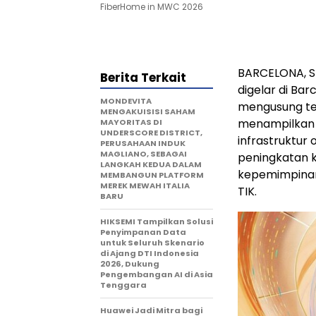
FiberHome in MWC 2026
BARCELONA, S
Berita Terkait
digelar di Ba
MONDEVITA
mengusung 
MENGAKUISISI SAHAM
menampilkan 1
MAYORITAS DI
UNDERSCORE DISTRICT,
infrastruktur 
PERUSAHAAN INDUK
MAGLIANO, SEBAGAI
peningkatan 
LANGKAH KEDUA DALAM
kepemimpinan 
MEMBANGUN PLATFORM
MEREK MEWAH ITALIA
TIK.
BARU
HIKSEMI Tampilkan Solusi
Penyimpanan Data
untuk Seluruh Skenario
di Ajang DTI Indonesia
2026, Dukung
Pengembangan AI di Asia
Tenggara
Huawei Jadi Mitra bagi