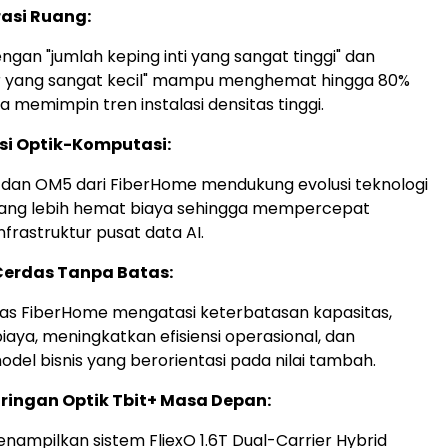
rasi Ruang:
ngan "jumlah keping inti yang sangat tinggi" dan
ar yang sangat kecil" mampu menghemat hingga 80%
rta memimpin tren instalasi densitas tinggi.
ksi Optik-Komputasi:
 dan OM5 dari FiberHome mendukung evolusi teknologi
ng lebih hemat biaya sehingga mempercepat
frastruktur pusat data AI.
Cerdas Tanpa Batas:
as FiberHome mengatasi keterbatasan kapasitas,
ya, meningkatkan efisiensi operasional, dan
el bisnis yang berorientasi pada nilai tambah.
ringan Optik Tbit+ Masa Depan:
ampilkan sistem FliexO 1.6T Dual-Carrier Hybrid