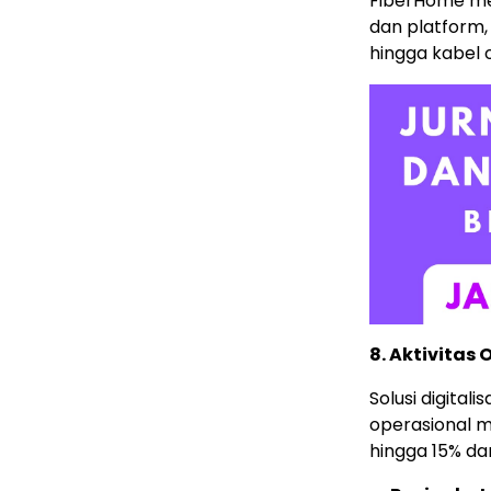
FiberHome men
dan platform,
hingga kabel o
8. Aktivitas
Solusi digital
operasional 
hingga 15% d