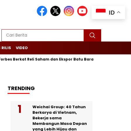
ID
 RILIS
VIDEO
erkat Reli Saham dan Ekspor Batu Bara
Purbaya Maju Lagi! L
TRENDING
Weichai Group: 40 Tahun
Berkarya di Vietnam,
Bekerja sama
Membangun Masa Depan
yang Lebih Hijau dan