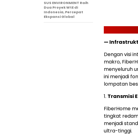
SUS ENVIRONMENT Raih
Dua Proyek WtE di
Indonesia, Percepat
Ekspansi Global
— Infrastruk
Dengan visi in
makro, FiberH
menyeluruh un
ini menjadi f
lompatan bes
1.
Transmisi 
FiberHome m
tingkat reda
menjadi stand
ultra-tinggi.