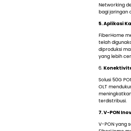
Networking 
bagi jaringan
5. Aplikasi 
FiberHome me
telah digunak
diproduksi ma
yang lebih ce
6.
Konektivit
Solusi 50G P
OLT mendukung
meningkatkan 
terdistribusi.
7. V-PON Inov
V-PON yang s