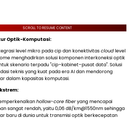
SCROLL TO RESUME CONTENT
tur Optik-Komputasi:
tegrasi level mikro pada cip dan konektivitas
cloud
level
ome menghadirkan solusi komponen interkoneksi optik
tuk skenario terpadu "cip–kabinet–pusat data". Solusi
ondasi teknis yang kuat pada era AI dan mendorong
ar dalam kapasitas komputasi.
Ekstrem:
emperkenalkan
hollow-core fiber
yang mencapai
man sangat rendah, yaitu 0,06 dB/km@1550nm sehingga
ar baru di dunia untuk transmisi optik berkecepatan