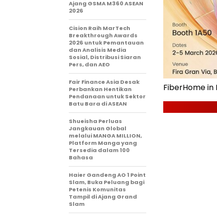
Ajang GSMA M360 ASEAN
2026
Cision Raih MarTech
Breakthrough Awards
2026 untuk Pemantauan
dan Analisis Media
Sosial, Distribusi Siaran
Pers, dan AEO
Fair Finance Asia Desak
FiberHome in
Perbankan Hentikan
Pendanaan untuk Sektor
Batu Bara di ASEAN
Shueisha Perluas
Jangkauan Global
melalui MANGA MILLION,
Platform Manga yang
Tersedia dalam 100
Bahasa
Haier Gandeng AO 1 Point
Slam, Buka Peluang bagi
Petenis Komunitas
Tampil di Ajang Grand
Slam