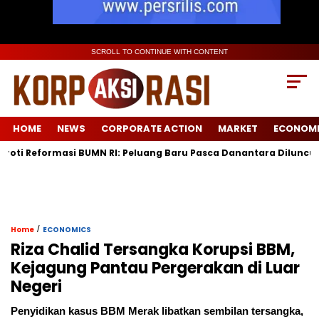
SCROLL TO CONTINUE WITH CONTENT
HOME
NEWS
CORPORATE ACTION
MARKET
ECONOM
ormasi BUMN RI: Peluang Baru Pasca Danantara Diluncurkan
/
Home
ECONOMICS
Riza Chalid Tersangka Korupsi BBM,
Kejagung Pantau Pergerakan di Luar
Negeri
Penyidikan kasus BBM Merak libatkan sembilan tersangka,