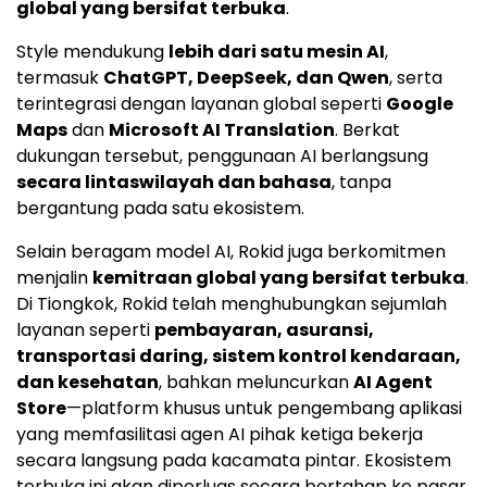
global yang bersifat terbuka
.
Style mendukung
lebih dari satu mesin AI
,
termasuk
ChatGPT, DeepSeek, dan Qwen
, serta
terintegrasi dengan layanan global seperti
Google
Maps
dan
Microsoft AI Translation
. Berkat
dukungan tersebut, penggunaan AI berlangsung
secara lintaswilayah dan bahasa
, tanpa
bergantung pada satu ekosistem.
Selain beragam model AI, Rokid juga berkomitmen
menjalin
kemitraan global yang bersifat terbuka
.
Di Tiongkok, Rokid telah menghubungkan sejumlah
layanan seperti
pembayaran, asuransi,
transportasi daring, sistem kontrol kendaraan,
dan kesehatan
, bahkan meluncurkan
AI Agent
Store
—platform khusus untuk pengembang aplikasi
yang memfasilitasi agen AI pihak ketiga bekerja
secara langsung pada kacamata pintar. Ekosistem
terbuka ini akan diperluas secara bertahap ke pasar