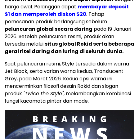
harga awal. Pelanggan dapat
membayar deposit
$1
dan memperoleh diskon
$20
. Tahap
pemesanan produk berlangsung sebelum
peluncuran global secara daring
pada 19 Januari
2026. Setelah peluncuran resmi, produk akan
tersedia melalui
situs global Rokid serta beberapa
gerai ritel daring dan luring di seluruh dunia.
Saat peluncuran resmi, Style tersedia dalam warna
Jet Black, serta varian warna kedua, Translucent
Grey, pada Maret 2026. Kedua opsi warna ini
mencerminkan filosofi desain Rokid dan slogan
produk
"Twice the Style"
, melambangkan kombinasi
fungsi kacamata pintar dan mode.