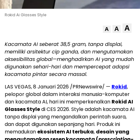
Rokid Ai Glasses Style
A
A
A
Kacamata AI seberat 38,5 gram, tanpa displai,
memiliki arsitektur cip ganda, dan mengutamakan
aksesibilitas global—menghadirkan AI yang mudah
digunakan sehari-hari dan mempercepat adopsi
kacamata pintar secara massal.
LAS VEGAS
, 8 Januari 2026 /PRNewswire/ —
Rokid
,
pelopor global dalam interaksi manusia–komputer
dan kacamata AI, hari ini memperkenalkan
Rokid AI
Glasses Style
di CES 2026. Style adalah kacamata AI
tanpa displai yang mengandalkan perintah suara,
dan dapat digunakan sepanjang hari. Produk ini
memadukan
ekosistem AI terbuka
,
desain yang
mengutamakan resep kacamata (
prescription-