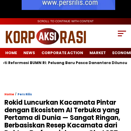
SCROLL TO CONTINUE WITH CONTENT
HOME
NEWS
CORPORATE ACTION
MARKET
ECONOM
asi BUMN RI: Peluang Baru Pasca Danantara Diluncurkan
Low
/
Home
Pers Rilis
Rokid Luncurkan Kacamata Pintar
dengan Ekosistem AI Terbuka yang
Pertama di Dunia — Sangat Ringan,
Berbasiskan Resep Kacamata dari