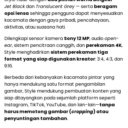
Jet Black
dan
Translucent Grey
— serta
beragam
opsi lensa
sehingga pengguna dapat menyesuaikan
kacamata dengan gaya pribadi, pencahayaan,
aktivitas, atau suasana hati.
Dilengkapi sensor kamera
Sony 12 MP
, audio
open-
ear
, sistem pencitraan canggih, dan
perekaman
4K
,
Style menghadirkan
sistem perekaman tiga
format
yang siap digunakan kreator
: 3:4, 4:3, dan
9:16.
Berbeda dari kebanyakan kacamata pintar yang
hanya mendukung satu format pengambilan
gambar, Style mendukung pembuatan konten yang
siap ditayangkan pada sejumlah platform seperti
Instagram, TikTok, YouTube, dan lain-lain—
tanpa
harus memotong gambar (
cropping
) atau
penyuntingan tambahan
.