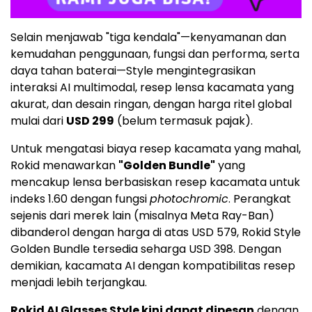
Selain menjawab "tiga kendala"—kenyamanan dan
kemudahan penggunaan, fungsi dan performa, serta
daya tahan baterai—Style mengintegrasikan
interaksi AI multimodal, resep lensa kacamata yang
akurat, dan desain ringan, dengan harga ritel global
mulai dari
USD 299
(belum termasuk pajak).
Untuk mengatasi biaya resep kacamata yang mahal,
Rokid menawarkan
"Golden Bundle"
yang
mencakup lensa berbasiskan resep kacamata untuk
indeks 1.60 dengan fungsi
photochromic
. Perangkat
sejenis dari merek lain (misalnya
Meta Ray-Ban
)
dibanderol dengan harga di atas
USD 579
, Rokid Style
Golden Bundle tersedia seharga
USD 398
. Dengan
demikian, kacamata AI dengan kompatibilitas resep
menjadi lebih terjangkau.
Rokid AI Glasses Style kini dapat dipesan
dengan