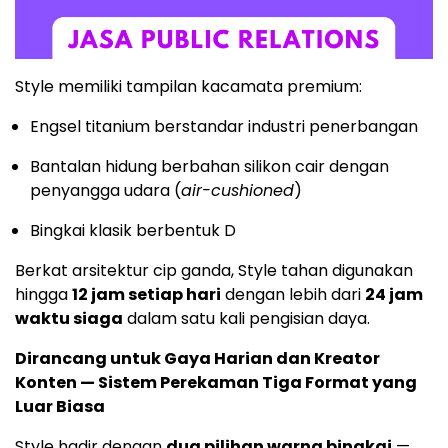
Style memiliki tampilan kacamata premium:
Engsel titanium berstandar industri penerbangan
Bantalan hidung berbahan silikon cair dengan
penyangga udara (
air-cushioned
)
Bingkai klasik berbentuk D
Berkat arsitektur cip ganda, Style tahan digunakan
hingga
12 jam setiap hari
dengan lebih dari
24 jam
waktu siaga
dalam satu kali pengisian daya.
Dirancang untuk
Gaya Harian
dan Kreator
Konten — Sistem Perekaman Tiga Format yang
Luar Biasa
Style hadir dengan
dua pilihan warna bingkai
—