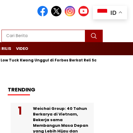
ID
 RILIS
VIDEO
w Tuck Kwong Unggul di Forbes Berkat Reli Saham dan Ekspor Bat
TRENDING
Weichai Group: 40 Tahun
Berkarya di Vietnam,
Bekerja sama
Membangun Masa Depan
yang Lebih Hijau dan