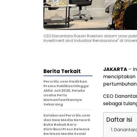
CEO Danantara Rosan Roeslani dalam orasi publik b
Investment and Industrial Renaissance" di Univer
JAKARTA
– In
Berita Terkait
menciptakan 
Persrilis.com Hadirkan
pertumbuhan 
Promo Publikasi Hingga
Akhir Juli 2026, Pelaku
Usaha Perlu
CEO Danantar
Memanfaatkannya
sebagai tula
Sekarang
Kolaborasi Persrilis.com
Daftar Isi
dan New Media Network
Buka Babak Baru
Distribusi Press Release
Danantara:
Berbasis Media Sosial