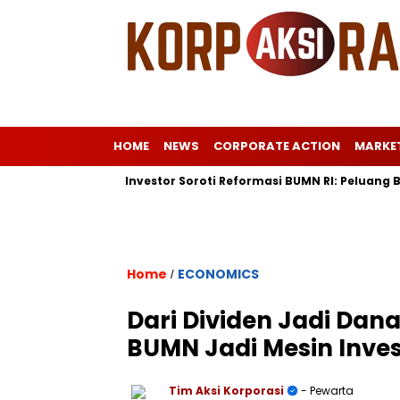
HOME
NEWS
CORPORATE ACTION
MARKE
e Eropa
Investor Soroti Reformasi BUMN RI: Peluang Baru P
Home
ECONOMICS
/
Dari Dividen Jadi Dana
BUMN Jadi Mesin Inves
Tim Aksi Korporasi
- Pewarta