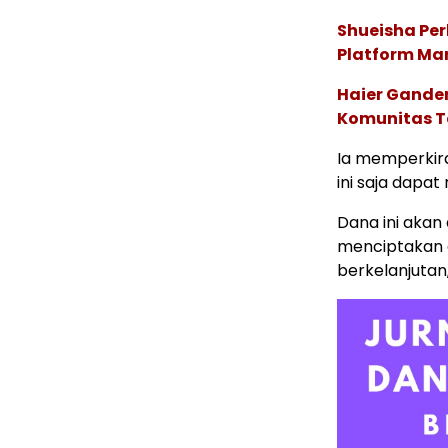
Shueisha Pe
Platform Ma
Haier Ganden
Komunitas T
Ia memperkir
ini saja dapat
Dana ini aka
menciptakan q
berkelanjutan,