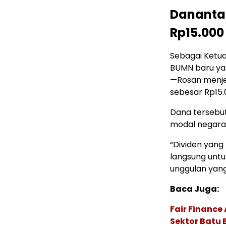
Danantar
Rp15.000 
Sebagai Ketu
BUMN baru ya
—Rosan menje
sebesar Rp15.0
Dana tersebut
modal negara
“Dividen yang
langsung untu
unggulan yang
Baca Juga:
Fair Financ
Sektor Batu 