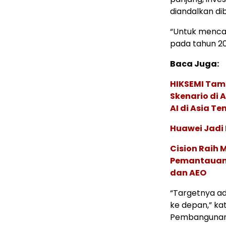
diandalkan di
“Untuk menca
pada tahun 20
Baca Juga:
HIKSEMI Tam
Skenario di
AI di Asia T
Huawei Jadi
Cision Raih
Pemantauan d
dan AEO
“Targetnya ad
ke depan,” ka
Pembangunan 