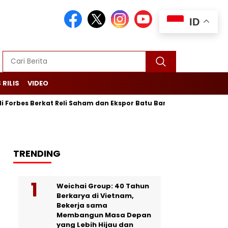
ID
 RILIS
VIDEO
s Berkat Reli Saham dan Ekspor Batu Bara
Purbaya Maju Lagi
TRENDING
Weichai Group: 40 Tahun
Berkarya di Vietnam,
Bekerja sama
Membangun Masa Depan
yang Lebih Hijau dan