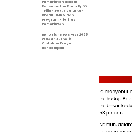
Pemerintah dalam
Penempatan Dana Rp55
Triliun, Fokus Salurkan
Kredit UMKM dan
Program Prioritas
Pemerintah
BRI Gelar News Fest 2025,
Wadah Jurnalis
Ciptakan Karya
Berdampak
Ia menyebut b
terhadap Pro
terbesar ked
53 persen.
Namun, dalam
panjang, inve