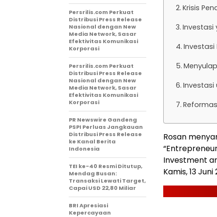
Krisis Pe
Persrilis.com Perkuat
Distribusi Press Release
Investas
Nasional dengan New
Media Network, Sasar
Efektivitas Komunikasi
Investasi
Korporasi
Menyulap 
Persrilis.com Perkuat
Distribusi Press Release
Nasional dengan New
Investasi
Media Network, Sasar
Efektivitas Komunikasi
Korporasi
Reformasi
PR Newswire Gandeng
PSPI Perluas Jangkauan
Distribusi Press Release
Rosan menyamp
ke Kanal Berita
“Entrepreneuri
Indonesia
Investment an
TEI ke-40 Resmi Ditutup,
Kamis, 13 Juni 
Mendag Busan:
Transaksi Lewati Target,
Capai USD 22,80 Miliar
BRI Apresiasi
Kepercayaan