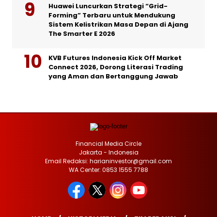
Huawei Luncurkan Strategi “Grid-
Forming” Terbaru untuk Mendukung
Sistem Kelistrikan Masa Depan di Ajang
The Smarter E 2026
KVB Futures Indonesia Kick Off Market
Connect 2026, Dorong Literasi Trading
yang Aman dan Bertanggung Jawab
Financial Media Circle
Jakarta - Indonesia
Email Redaksi: harianinvestor@gmail.com
WA Center: 0853 1555 7788