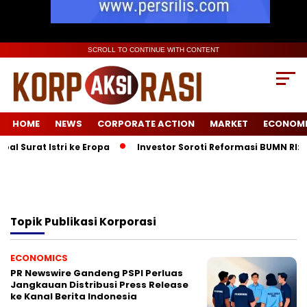
SCROLL TO CONTINUE WITH CONTENT
HOME
NEWS
CORPORATE ACTION
MARKET
ECONOM
l Surat Istri ke Eropa
Investor Soroti Reformasi BUMN RI: 
Topik
Publikasi Korporasi
ECONOMICS
PR Newswire Gandeng PSPI Perluas
Jangkauan Distribusi Press Release
ke Kanal Berita Indonesia