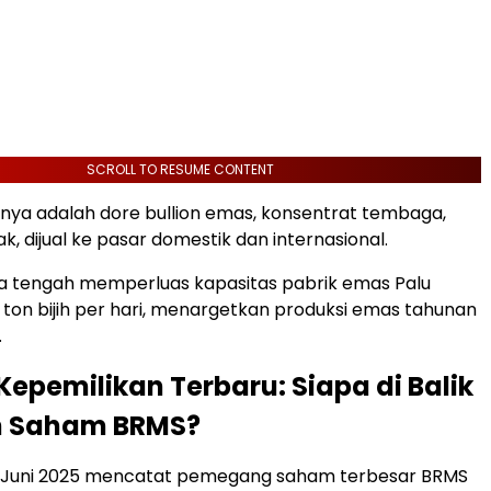
SCROLL TO RESUME CONTENT
ya adalah dore bullion emas, konsentrat tembaga,
k, dijual ke pasar domestik dan internasional.
ga tengah memperluas kapasitas pabrik emas Palu
 ton bijih per hari, menargetkan produksi emas tahunan
.
 Kepemilikan Terbaru: Siapa di Balik
n Saham BRMS?
r Juni 2025 mencatat pemegang saham terbesar BRMS