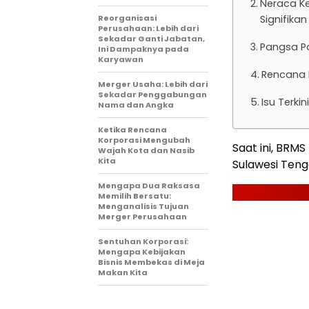
Neraca Ke
Reorganisasi
Signifikan
Perusahaan: Lebih dari
Sekadar Ganti Jabatan,
Pangsa Pa
Ini Dampaknya pada
Karyawan
Rencana 
Merger Usaha: Lebih dari
Sekadar Penggabungan
Isu Terki
Nama dan Angka
Ketika Rencana
Korporasi Mengubah
Saat ini, BRM
Wajah Kota dan Nasib
Kita
Sulawesi Teng
Mengapa Dua Raksasa
Memilih Bersatu:
Menganalisis Tujuan
Merger Perusahaan
Sentuhan Korporasi:
Mengapa Kebijakan
Bisnis Membekas di Meja
Makan Kita