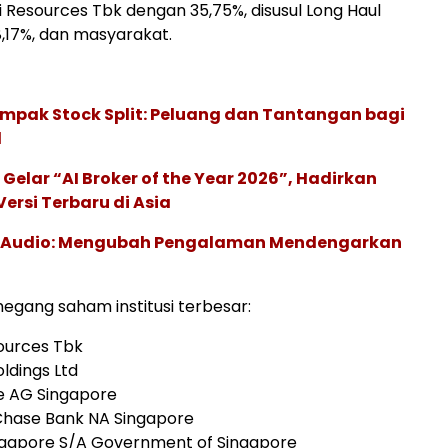
 Resources Tbk dengan 35,75%, disusul Long Haul
8,17%, dan masyarakat.
mpak Stock Split: Peluang dan Tantangan bagi
l
 Gelar “AI Broker of the Year 2026”, Hadirkan
ersi Terbaru di Asia
c Audio: Mengubah Pengalaman Mendengarkan
megang saham institusi terbesar:
sources Tbk
oldings Ltd
se AG Singapore
Chase Bank NA Singapore
ingapore S/A Government of Singapore