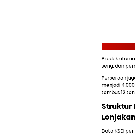
Produk utaman
seng, dan pera
Perseroan ju
menjadi 4.000
tembus 12 ton
Struktur
Lonjaka
Data KSEI pe