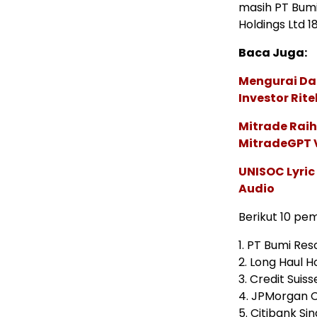
masih PT Bumi
Holdings Ltd 1
Baca Juga:
Mengurai Da
Investor Rite
Mitrade Raih
MitradeGPT V
UNISOC Lyri
Audio
Berikut 10 pe
1. PT Bumi Re
2. Long Haul H
3. Credit Suis
4. JPMorgan 
5. Citibank S