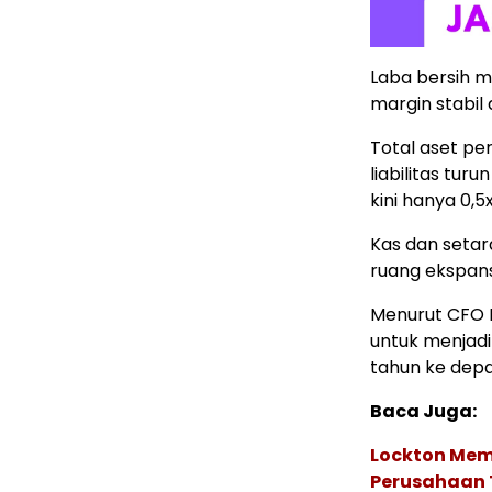
Laba bersih m
margin stabil 
Total aset per
liabilitas tur
kini hanya 0,5x
Kas dan setara
ruang ekspansi
Menurut CFO B
untuk menjadi
tahun ke depa
Baca Juga:
Lockton Mem
Perusahaan 