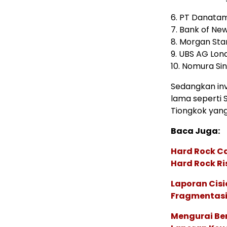
6. PT Danata
7. Bank of Ne
8. Morgan Sta
9. UBS AG Lon
10. Nomura Si
Sedangkan in
lama seperti 
Tiongkok yang
Baca Juga:
Hard Rock C
Hard Rock Ri
Laporan Cis
Fragmentasi
Mengurai Ben