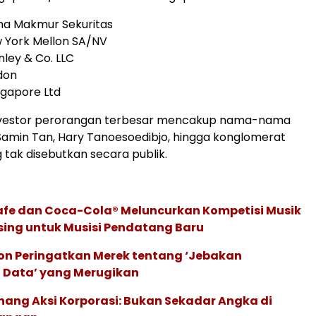
ma Makmur Sekuritas
w York Mellon SA/NV
nley & Co. LLC
don
ngapore Ltd
vestor perorangan terbesar mencakup nama-nama
Samin Tan, Hary Tanoesoedibjo, hingga konglomerat
 tak disebutkan secara publik.
afe dan Coca-Cola® Meluncurkan Kompetisi Musik
sing untuk Musisi Pendatang Baru
ion Peringatkan Merek tentang ‘Jebakan
 Data’ yang Merugikan
ang Aksi Korporasi: Bukan Sekadar Angka di