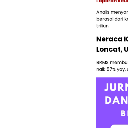
Laporan Ke
Analis menyor
berasal dari k
triliun.
Neraca K
Loncat, 
BRMS membukuk
naik 57% yoy,