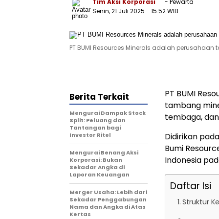
Tim Aksi Korporasi
- Pewarta
Senin, 21 Juli 2025
- 15:52 WIB
PT BUMI Resources Minerals adalah perusahaan 
PT BUMI Resou
Berita Terkait
tambang mine
Mengurai Dampak Stock
tembaga, dan
Split: Peluang dan
Tantangan bagi
Investor Ritel
Didirikan pad
Bumi Resources
Mengurai Benang Aksi
Indonesia pad
Korporasi: Bukan
Sekadar Angka di
Laporan Keuangan
Daftar Isi
Merger Usaha: Lebih dari
Sekadar Penggabungan
Struktur K
Nama dan Angka di Atas
Kertas