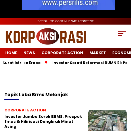
SCROLL TO CONTINUE WITH CONTENT
HOME
NEWS
CORPORATE ACTION
MARKET
ECONOM
urat Istri ke Eropa
Investor Soroti Reformasi BUMN RI: Pel
Topik
Laba Brms Melonjak
CORPORATE ACTION
Investor Jumbo Serok BRMS: Prospek
Emas & Hilirisasi Dongkrak Minat
Asing