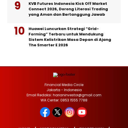
KVB Futures Indonesia Kick Off Market
Connect 2026, Dorong Literasi Trading
yang Aman dan Bertanggung Jawab
Huawei Luncurkan Strategi “Grid-
Forming” Terbaru untuk Mendukung
Sistem Kelistrikan Masa Depan di Ajang
The Smarter E 2026
Financial Media Circle
Jakarta - Indonesia
Email Redaksi: harianinvestor@gmail.com
WA Center: 0853 1555 7788