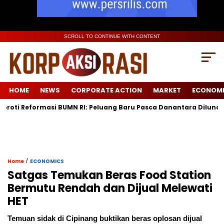
SCROLL TO CONTINUE WITH CONTENT
HOME
NEWS
CORPORATE ACTION
MARKET
ECONOM
formasi BUMN RI: Peluang Baru Pasca Danantara Diluncurkan
/
Home
ECONOMICS
Satgas Temukan Beras Food Station
Bermutu Rendah dan Dijual Melewati
HET
Temuan sidak di Cipinang buktikan beras oplosan dijual